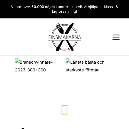
Hoppa
Vi har över
50.000 nöjda kunder
- nu vill vi hjälpa er klass- &
till
lagförsäljning!
innehåll