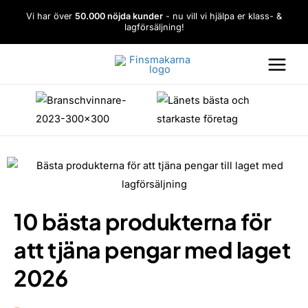
Hoppa
Vi har över
50.000 nöjda kunder
- nu vill vi hjälpa er klass- &
till
lagförsäljning!
innehåll
10 bästa produkterna för
att tjäna pengar med laget
2026