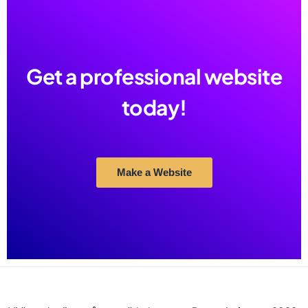
Get a professional website
today!
Make a Website