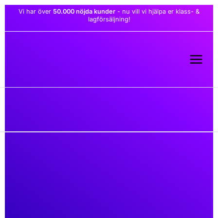
Hoppa
Vi har över
50.000 nöjda kunder
- nu vill vi hjälpa er klass- &
till
lagförsäljning!
innehåll