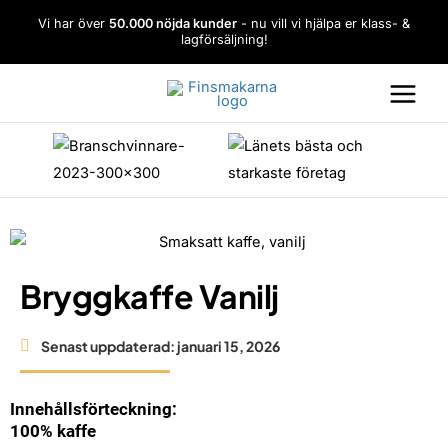
Hoppa
Vi har över
50.000 nöjda kunder
- nu vill vi hjälpa er klass- &
till
lagförsäljning!
innehåll
Bryggkaffe Vanilj
Senast uppdaterad:
januari 15, 2026
Innehållsförteckning:
100% kaffe