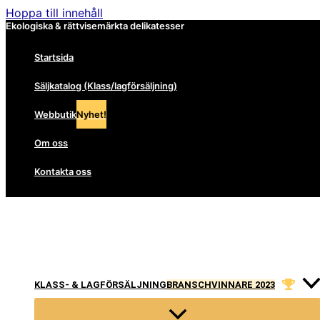
Hoppa till innehåll
Ekologiska & rättvisemärkta delikatesser
Startsida
Säljkatalog (Klass/lagförsäljning)
Webbutik
Nyhet!
Om oss
Kontakta oss
KLASS- & LAGFÖRSÄLJNING
BRANSCHVINNARE 2023