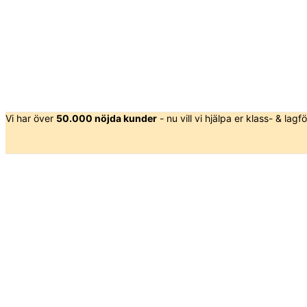
Vi har över
50.000 nöjda kunder
- nu vill vi hjälpa er klass- & lagfö