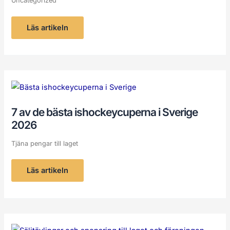
Uncategorized
Läs artikeln
7
av
de
bästa
7 av de bästa ishockeycuperna i Sverige
ishockeycuperna
i
2026
Sverige
2026
Tjäna pengar till laget
Läs artikeln
Sponsring