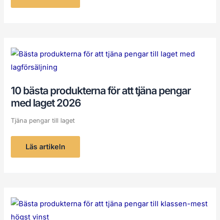
10
bästa
produkterna
för
att
tjäna
10 bästa produkterna för att tjäna pengar
pengar
med
med laget 2026
laget
2026
Tjäna pengar till laget
Läs artikeln
10
bästa
produkterna