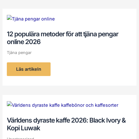
12
populära
metoder
för
12 populära metoder för att tjäna pengar
att
tjäna
online 2026
pengar
online
2026
Tjäna pengar
Läs artikeln
Världens
dyraste
kaffe
2026:
Världens dyraste kaffe 2026: Black Ivory &
Black
Ivory
Kopi Luwak
&
Kopi
Luwak