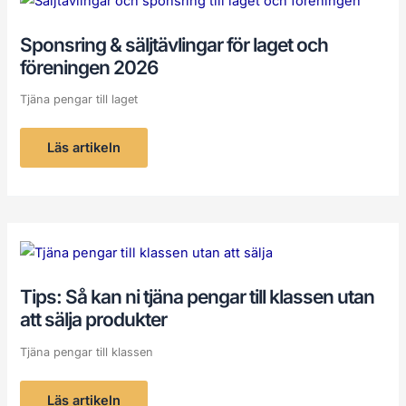
&
säljtävlingar
för
Sponsring & säljtävlingar för laget och
laget
och
föreningen 2026
föreningen
2026
Tjäna pengar till laget
Läs artikeln
Tips:
Så
kan
ni
Tips: Så kan ni tjäna pengar till klassen utan
tjäna
pengar
att sälja produkter
till
klassen
utan
Tjäna pengar till klassen
att
sälja
produkter
Läs artikeln