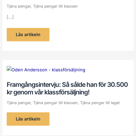
6
dagar!
Tjäna pengar
,
Tjäna pengar till klassen
[…]
Läs artikeln
Framgångsintervju:
Så
sålde
han
Framgångsintervju: Så sålde han för 30.500
för
30.500
kr genom vår klassförsäljning!
kr
genom
vår
Tjäna pengar
,
Tjäna pengar till klassen
,
Tjäna pengar till laget
klassförsäljning!
Läs artikeln