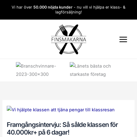
Hoppa
Vi har över
50.000 nöjda kunder
- nu vill vi hjälpa er klass- &
till
lagförsäljning!
innehåll
Framgångsintervju:
Så
sålde
klassen
Framgångsintervju: Så sålde klassen för
för
40.000kr+
40.000kr+ på 6 dagar!
på