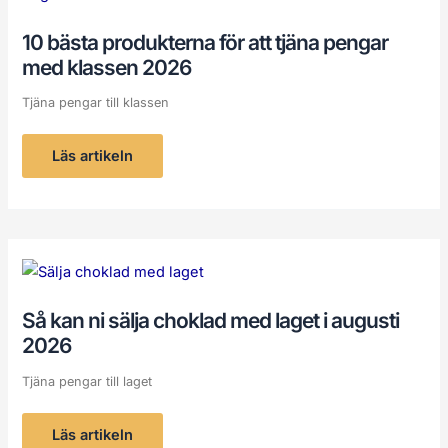
för
att
tjäna
10 bästa produkterna för att tjäna pengar
pengar
med
med klassen 2026
klassen
2026
Tjäna pengar till klassen
Läs artikeln
Så
kan
ni
sälja
Så kan ni sälja choklad med laget i augusti
choklad
med
2026
laget
i
augusti
Tjäna pengar till laget
2026
Läs artikeln